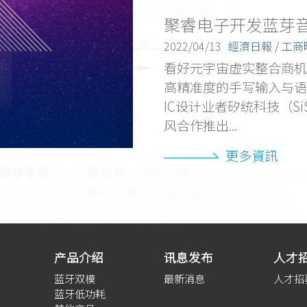
牙5 IP平台
聚睿电子开发蓝芽音
2022/04/13
經濟日報 / 工
2303）和聚睿电子
看好元宇宙虚实整合商机
宣布聚睿电子的蓝牙5双
高精准度的手写输入与语
并已整合到联华电子客户
IC设计业者矽统科技（S
风合作推出...
更多資訊
产品介绍
讯息发布
人才
蓝牙双模
最新消息
人才招
蓝牙低功耗