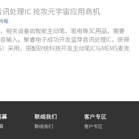
讯处理IC 抢攻元宇宙应用商机
商時報
，相关设备如智能主动笔、笔电等3C用品，需要
音输入。聚睿电子成功开发蓝芽音讯处理IC，获得
iS）采用，搭配矽统科技开发主动笔IC与MEMS麦克
招募
联络我们
客户专区
募
联络我们
客户专区