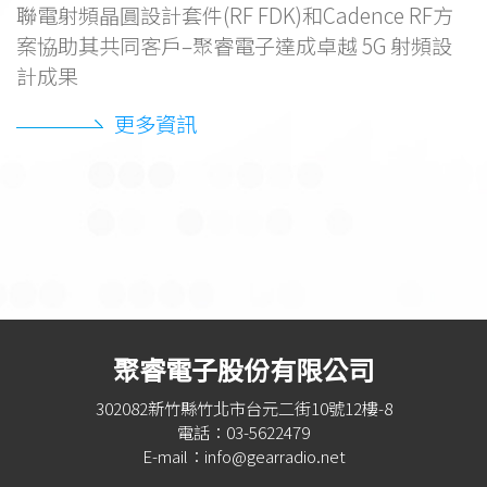
藍
聯電射頻晶圓設計套件(RF FDK)和Cadence RF方
，
案協助其共同客戶–聚睿電子達成卓越 5G 射頻設
的
計成果
界
更多資訊
聚睿電子股份有限公司
302082新竹縣竹北市台元二街10號12樓-8
電話：03-5622479
E-mail：info@gearradio.net