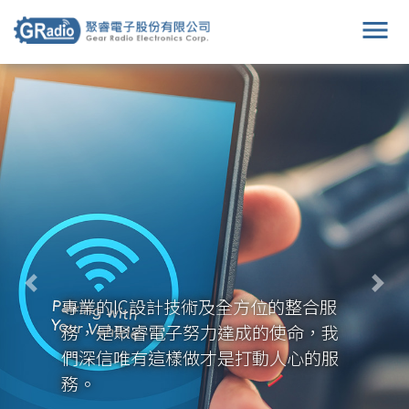
menu
Previous
Nex
專業的IC設計技術及全方位的整合服
務，是聚睿電子努力達成的使命，我
們深信唯有這樣做才是打動人心的服
務。